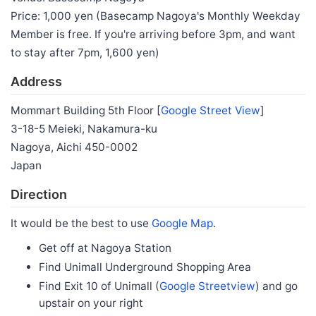
Price: 1,000 yen (Basecamp Nagoya's Monthly Weekday
Member is free. If you're arriving before 3pm, and want
to stay after 7pm, 1,600 yen)
Address
Mommart Building 5th Floor [
Google Street View
]
3-18-5 Meieki, Nakamura-ku
Nagoya, Aichi 450-0002
Japan
Direction
It would be the best to use
Google Map
.
Get off at Nagoya Station
Find Unimall Underground Shopping Area
Find Exit 10 of Unimall (
Google Streetview
) and go
upstair on your right