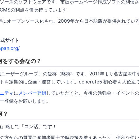
ソースのソフトウェアです。市販ホームページ作成ソフトの利便
CMSの利点を併せ持っています。
2008年にオープンソース化され、2009年から日本語版が提供されて
語公式サイト
apan.org/
何をする会なの？
名古屋ユーザーグループ」の愛称（略称）です。2011年より名古屋を中心に 
を定期的に企画・運営しています。concrete5 初心者も大歓迎
ミュニティ
に
メンバー登録
していただくと、今後の勉強会・イベント
ー登録をお願いします。
何？
の活動」略して「コン活」です！
をお使いの方からの質問に参加者同士で解決策を教えあったり、便利な使