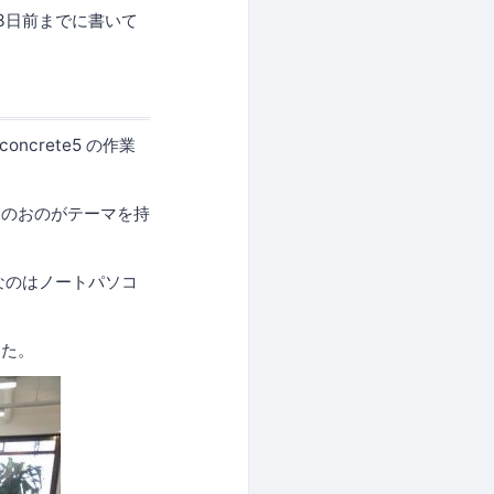
~3日前までに書いて
crete5 の作業
おのおのがテーマを持
要なのはノートパソコ
した。